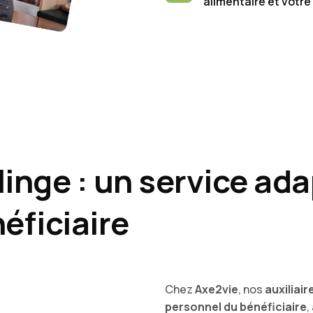
alimentaire et votr
inge : un service ad
éficiaire
Chez
Axe2vie
, nos
auxiliair
personnel du bénéficiaire
,